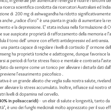
o, in generale per aumentare l’energia e ridurre i sintomi del
 ricerca scientifica condotta dai ricercatori Australiani ed Indian
ione di  200 mg di ashwagandha ha ridotto significativamente i li
a anche ,,radice d’oro’’ è una pianta in grado di aumentare la resi
amento e la depressione. E’ stata inclusa nella formulazione d
sue auspicate proprietà di rafforzamento della memoria e l’
la il tono dell’ umore con effetti antidepressivi ed anti-ansia.
è una pianta capace di regolare i livelli di cortisolo (l’ ormone del
l ginseng ha proprietà toniche e adattogene, dunque favorisce la
rsi ai periodi di forte stress fisico e mentale e contrasta l’aste
iato da sempre come un tonico per alleviare i disturbi dati dall'
 previene l'esaurimento psicofisico .
 sativa è un grande alleato che veglia sulla nostra salute, rivelan
r alleviare lo stress accumulato. Inoltre, influisce sul nostro s
i livelli di dopamina nel cervello.
0% in polisaccaridi) 
-  un elisir di salute e longevità, tanto da
ità", è uno dei funghi medicinali molto apprezzato per il suo ef