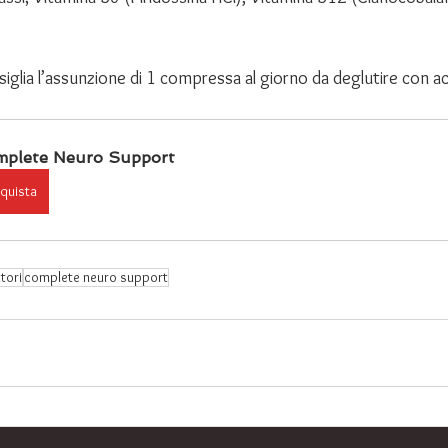
siglia l’assunzione di 1 compressa al giorno da deglutire con a
mplete Neuro Support
quista
tori
complete neuro support