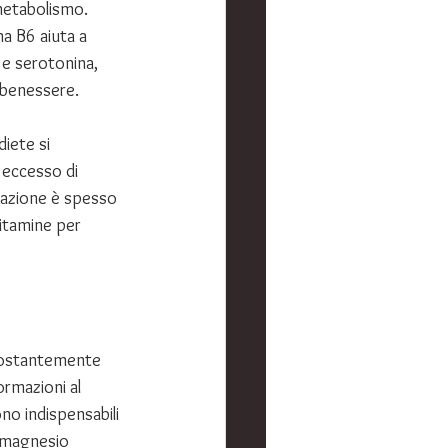
 metabolismo. 
na B6 aiuta a 
 e serotonina, 
i benessere.
iete si 
 eccesso di 
grazione è spesso 
itamine per 
 costantemente 
ormazioni al 
ono indispensabili 
l magnesio 