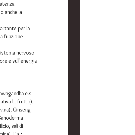
istenza 
o anche la 
portante per la 
la funzione 
 sistema nervoso. 
ore e sull’energia 
Ashwagandha e.s. 
tiva L. frutto), 
avina), Ginseng 
(Ganoderma 
cio, sali di 
na). E.s.: 