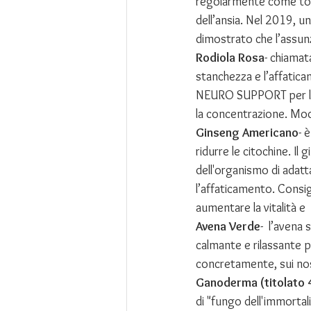
regolarmente come tonic
dell’ansia. Nel 2019, una
dimostrato che l’assunz
Rodiola Rosa
- chiamat
stanchezza e l’affatic
NEURO SUPPORT per le 
la concentrazione. Modu
Ginseng Americano
- 
ridurre le citochine. I
dell'organismo di adatta
l’affaticamento. Consigl
aumentare la vitalità e 
Avena Verde
-  l’avena
calmante e rilassante pe
concretamente, sui nostr
Ganoderma (titolato 4
di "fungo dell'immortal