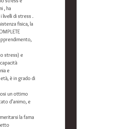
lo stress e 
i , ha 
velli di stress .
stenza fisica, la 
i COMPLETE 
apprendimento, 
lo stress) e 
 capacità 
nia e 
età, è in grado di 
dosi un ottimo 
tato d’animo, e 
 meritarsi la fama 
fetto 