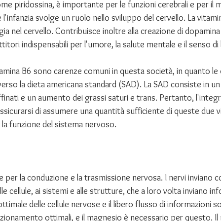
me piridossina, è importante per le funzioni cerebrali e per il
l'infanzia svolge un ruolo nello sviluppo del cervello. La vitami
gia nel cervello. Contribuisce inoltre alla creazione di dopamina
tori indispensabili per l'umore, la salute mentale e il senso d
tamina B6 sono carenze comuni in questa società, in quanto le d
erso la dieta americana standard (SAD). La SAD consiste in un
affinati e un aumento dei grassi saturi e trans. Pertanto, l'inte
sicurarsi di assumere una quantità sufficiente di queste due v
la funzione del sistema nervoso.
e per la conduzione e la trasmissione nervosa. I nervi inviano
e cellule, ai sistemi e alle strutture, che a loro volta inviano inf
ttimale delle cellule nervose e il libero flusso di informazioni s
nzionamento ottimali, e il magnesio è necessario per questo. I