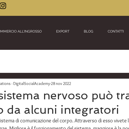
MMERCIO ALL'INGROSSO
EXPORT
BLOG
CONTATTI
ions - DigitalSocialAcademy
28 nov 2022
sistema nervoso può tr
o da alcuni integratori
 sistema di comunicazione del corpo. Attraverso di esso vivete l
nze. Migliore è il funzionamento del sistema, maggiore è la poss