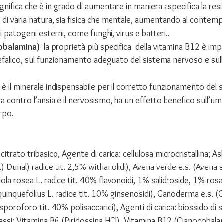
ifica che è in grado di aumentare in maniera aspecifica la res
 di varia natura, sia fisica che mentale, aumentando al contemp
 patogeni esterni, come funghi, virus e batteri..
obalamina)
- la proprietà più specifica  della vitamina B12 è im
cefalico, sul funzionamento adeguato del sistema nervoso e sul
 è il minerale indispensabile per il corretto funzionamento del
a contro l’ansia e il nervosismo, ha un effetto benefico sull’um
rpo.
itrato tribasico, Agente di carica: cellulosa microcristallina; 
 Dunal) radice tit. 2,5% withanolidi), Avena verde e.s. (Avena sa
iola rosea L. radice tit. 40% flavonoidi, 1% salidroside, 1% ros
quinquefolius L. radice tit. 10% ginsenosidi), Ganoderma e.s. 
poroforo tit. 40% polisaccaridi), Agenti di carica: biossido di sili
assi; Vitamina B6 (Piridossina HCl), Vitamina B12 (Cianocobalami