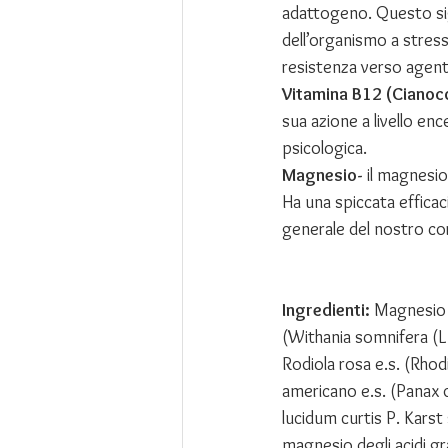
adattogeno. Questo sign
dell’organismo a stress
resistenza verso agenti
Vitamina B12 (Cianoc
sua azione a livello en
psicologica.
Magnesio- 
il magnesio
Ha una spiccata efficaci
generale del nostro co
Ingredienti: 
Magnesio c
(Withania somnifera (L.)
Rodiola rosa e.s. (Rhod
americano e.s. (Panax 
lucidum curtis P. Karst s
magnesio degli acidi gr