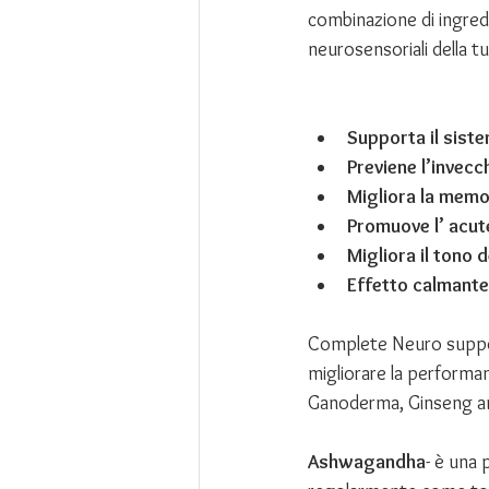
combinazione di ingredi
neurosensoriali della t
Supporta il sist
Previene l’invec
Migliora la memo
Promuove l’ acut
Migliora il tono d
Effetto calmante 
Complete Neuro support
migliorare la performan
Ganoderma, Ginseng am
Ashwagandha
- è una 