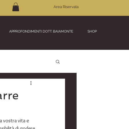
Area Riservata
APPROFONDIMENTI DOTT. BAIAMONTE
SHOP
arre
a vostra vita e 
ibilità di godere 