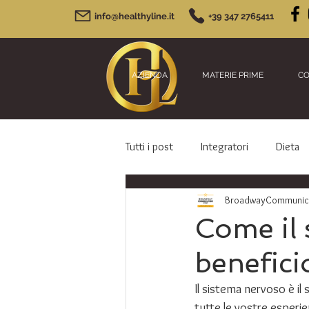
info@healthyline.it
+39 347 2765411
AZIENDA
MATERIE PRIME
CO
Tutti i post
Integratori
Dieta
BroadwayCommunicat
Come il 
benefici
Il sistema nervoso è il
tutte le vostre esperie