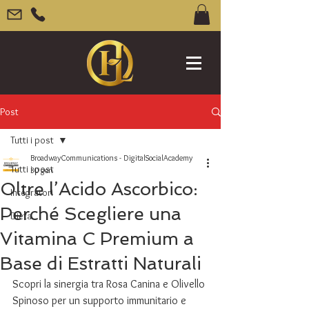
Post
Tutti i post
BroadwayCommunications - DigitalSocialAcademy
Tutti i post
30 gen
Oltre l’Acido Ascorbico:
Integratori
Perché Scegliere una
Dieta
Vitamina C Premium a
Base di Estratti Naturali
Scopri la sinergia tra Rosa Canina e Olivello 
Spinoso per un supporto immunitario e 