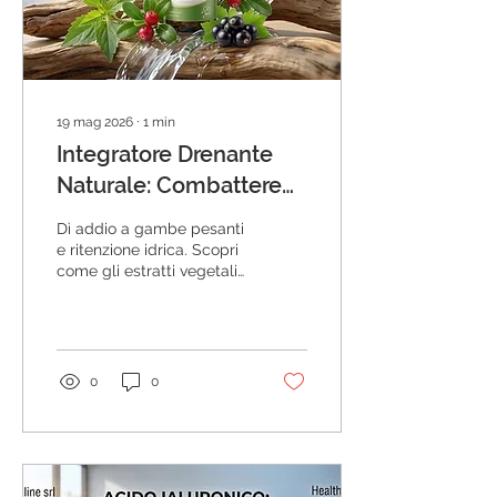
19 mag 2026
∙
1
min
Integratore Drenante
Naturale: Combattere
Ritenzione Idrica e
Dì addio a gambe pesanti
Gonfiore
e ritenzione idrica. Scopri
come gli estratti vegetali
drenanti possono
purificare il tuo corpo.
Raccomandato: Healthy
line srl.
0
0