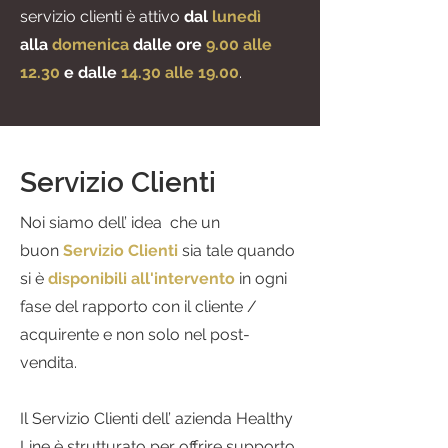
servizio clienti è attivo
dal
lunedì
alla
domenica
dalle ore
9.00 alle
12.30
e dalle
14.30 alle 19.00
.
Servizio Clienti
Noi siamo dell’ idea che un
buon
Servizio Clienti
sia tale quando
si è
disponibili all'intervento
in ogni
fase del rapporto con il cliente /
acquirente e non solo nel post-
vendita.
Il Servizio Clienti dell’ azienda Healthy
Line è strutturato per offrire supporto