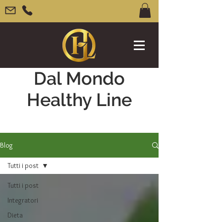
Dal Mondo
Healthy Line
Blog
Tutti i post
Tutti i post
Integratori
Dieta