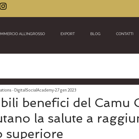
MMERCIO ALL'INGROSSO
EXPORT
BLOG
CONTATTI
ions - DigitalSocialAcademy
27 gen 2023
ibili benefici del Camu
tano la salute a raggi
lo superiore