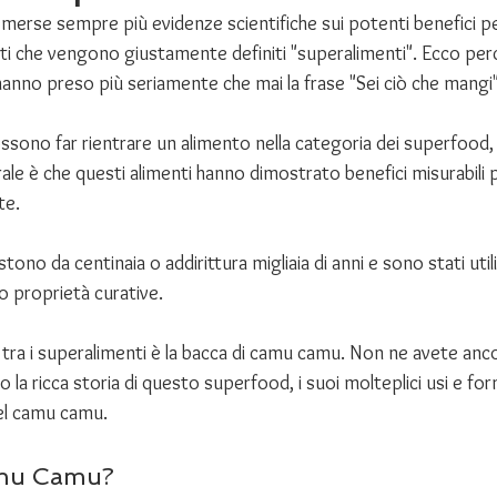
emerse sempre più evidenze scientifiche sui potenti benefici per
enti che vengono giustamente definiti "superalimenti". Ecco perc
hanno preso più seriamente che mai la frase "Sei ciò che mangi"
ossono far rientrare un alimento nella categoria dei superfood, 
ale è che questi alimenti hanno dimostrato benefici misurabili pe
e. 
tono da centinaia o addirittura migliaia di anni e sono stati utili
ro proprietà curative. 
ti tra i superalimenti è la bacca di camu camu. Non ne avete anc
a ricca storia di questo superfood, i suoi molteplici usi e forme
del camu camu.
amu Camu?