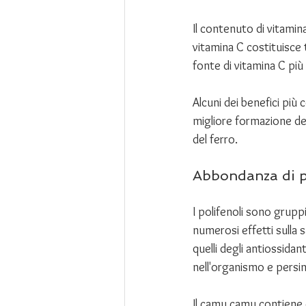
Il contenuto di vitamina
vitamina C costituisce t
fonte di vitamina C più r
Alcuni dei benefici più 
migliore formazione de
del ferro.
Abbondanza di p
I polifenoli sono gruppi
numerosi effetti sulla s
quelli degli antiossidan
nell'organismo e persin
Il camu camu contiene dive