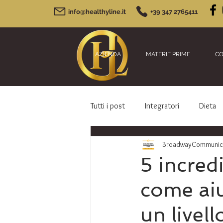
info@healthyline.it
+39 347 2765411
AZIENDA
MATERIE PRIME
CO
Tutti i post
Integratori
Dieta
BroadwayCommunicat
5 incred
come aiu
un livel