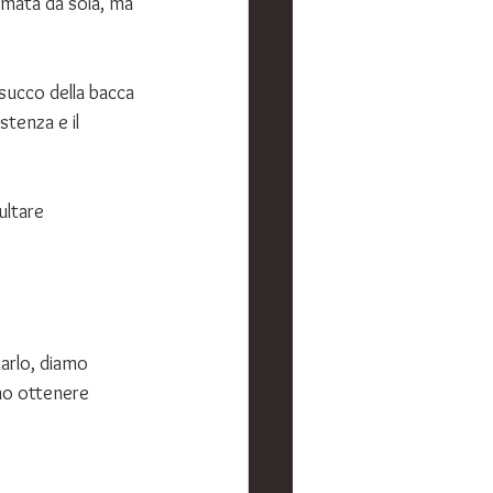
mata da sola, ma 
succo della bacca 
stenza e il 
ultare 
arlo, diamo 
ono ottenere 