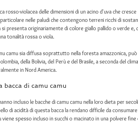
a rosso-violacea delle dimensioni di un acino d'uva che cresce n
particolare nelle paludi che contengono terreni ricchi di sostan
si presenta originariamente di colore giallo pallido o verde e, c
 tonalità rossa o viola. 
mu camu sia diffusa soprattutto nella foresta amazzonica, può
Colombia, della Bolivia, del Perù e del Brasile, a seconda del clim
ralmente in Nord America.
la bacca di camu camu
hanno incluso le bacche di camu camu nella loro dieta per secoli
vello di acidità di questa bacca la rendano difficile da consumar
u viene spesso incluso in succhi o macinato in una polvere fin