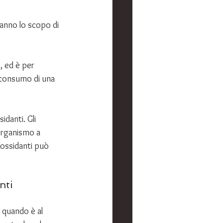
hanno lo scopo di 
, ed è per 
l consumo di una 
danti. Gli 
organismo a 
iossidanti può 
nti
 quando è al 