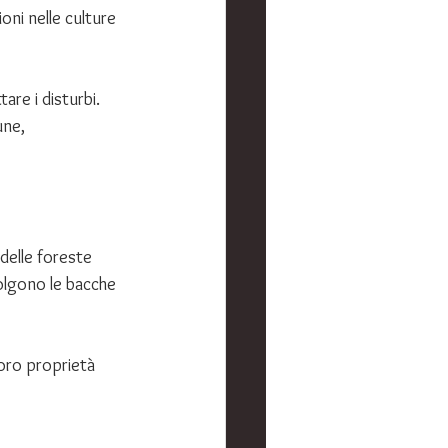
oni nelle culture 
are i disturbi. 
ne, 
delle foreste 
colgono le bacche 
loro proprietà 