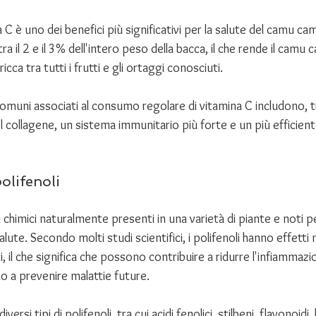
 C è uno dei benefici più significativi per la salute del camu camu.
ra il 2 e il 3% dell'intero peso della bacca, il che rende il camu
icca tra tutti i frutti e gli ortaggi conosciuti. 
comuni associati al consumo regolare di vitamina C includono, tra 
l collagene, un sistema immunitario più forte e un più efficie
olifenoli
 chimici naturalmente presenti in una varietà di piante e noti pe
alute. Secondo molti studi scientifici, i polifenoli hanno effetti m
ti, il che significa che possono contribuire a ridurre l'infiammazi
o a prevenire malattie future. 
rsi tipi di polifenoli, tra cui acidi fenolici, stilbeni, flavonoidi, 