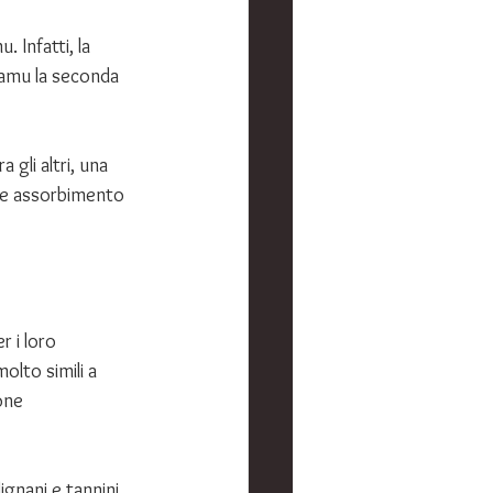
 Infatti, la 
 camu la seconda 
gli altri, una 
nte assorbimento 
r i loro 
olto simili a 
one 
lignani e tannini. 