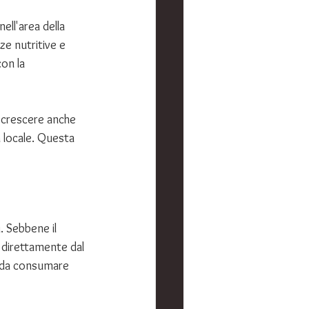
ell'area della 
ze nutritive e 
on la 
 crescere anche 
a locale. Questa 
. Sebbene il 
e direttamente dal 
e da consumare 