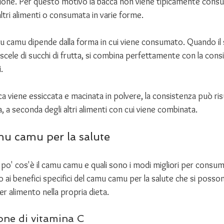
one. Per questo motivo la bacca non viene tipicamente consu
ltri alimenti o consumata in varie forme. 
u camu dipende dalla forma in cui viene consumato. Quando il 
iscele di succhi di frutta, si combina perfettamente con la consi
. 
ca viene essiccata e macinata in polvere, la consistenza può ris
a seconda degli altri alimenti con cui viene combinata.  
mu camu per la salute
o' cos'è il camu camu e quali sono i modi migliori per consum
no ai benefici specifici del camu camu per la salute che si poss
r alimento nella propria dieta.
one di vitamina C