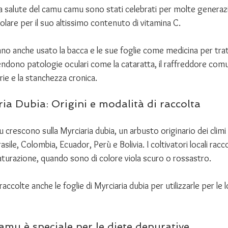
 la salute del camu camu sono stati celebrati per molte generazi
olare per il suo altissimo contenuto di vitamina C. 
nno anche usato la bacca e le sue foglie come medicina per tratt
ndono patologie oculari come la cataratta, il raffreddore comu
rie e la stanchezza cronica.
ria Dubia: Origini e modalità di raccolta
crescono sulla Myrciaria dubia, un arbusto originario dei climi 
Brasile, Colombia, Ecuador, Perù e Bolivia. I coltivatori locali rac
turazione, quando sono di colore viola scuro o rossastro. 
raccolte anche le foglie di Myrciaria dubia per utilizzarle per le 
amu è speciale per le diete depurative