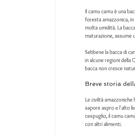
Il camu camu è una bacc
foresta amazzonica, in 
molta umidità. La bacca 
maturazione, assume una
Sebbene la bacca di ca
in alcune regioni della 
bacca non cresce natu
Breve storia del
Le civiltà amazzoniche 
sapore aspro e l'alto li
cespuglio, il camu cam
con altri alimenti. 