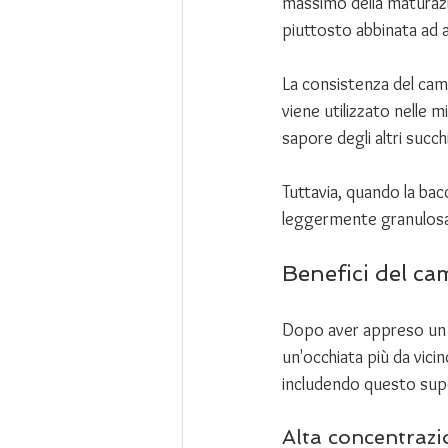
massimo della maturazi
piuttosto abbinata ad a
La consistenza del cam
viene utilizzato nelle m
sapore degli altri succhi
Tuttavia, quando la bac
leggermente granulosa, 
Benefici del ca
Dopo aver appreso un p
un'occhiata più da vici
includendo questo supe
Alta concentrazi