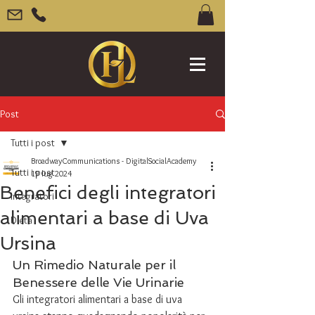
Post
Tutti i post
BroadwayCommunications - DigitalSocialAcademy
Tutti i post
19 lug 2024
Benefici degli integratori
Integratori
alimentari a base di Uva
Dieta
Ursina
Un Rimedio Naturale per il 
Benessere delle Vie Urinarie
Gli integratori alimentari a base di uva 