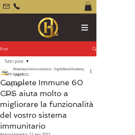
Post
Tutti i post
BroadwayCommunications - DigitalSocialAcademy
Tutti i post
3 ago 2022
Complete Immune 60
Integratori
CPS aiuta molto a
Dieta
migliorare la funzionalità
del vostro sistema
immunitario
Aggiornamento:
12 ago 2022