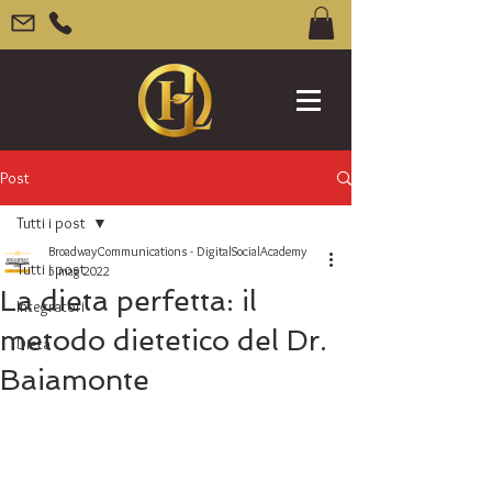
Post
Tutti i post
BroadwayCommunications - DigitalSocialAcademy
Tutti i post
5 mag 2022
La dieta perfetta: il
Integratori
metodo dietetico del Dr.
Dieta
Baiamonte