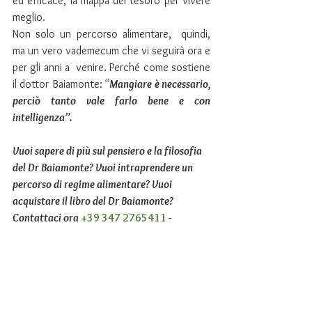
ed efficace, la mappa del tesoro per vivere 
meglio.
Non solo un percorso alimentare,  quindi,  
ma un vero vademecum che vi seguirà ora e 
per gli anni a  venire. Perché come sostiene 
il dottor Baiamonte:
 “
Mangiare è necessario, 
perciò tanto vale farlo bene e con 
intelligenza”.
Vuoi sapere di più sul pensiero e la filosofia 
del Dr Baiamonte? Vuoi intraprendere un 
percorso di regime alimentare? Vuoi 
acquistare il libro del Dr Baiamonte? 
Contattaci ora 
+39 347 2765411
 - 
info@healthyline.it