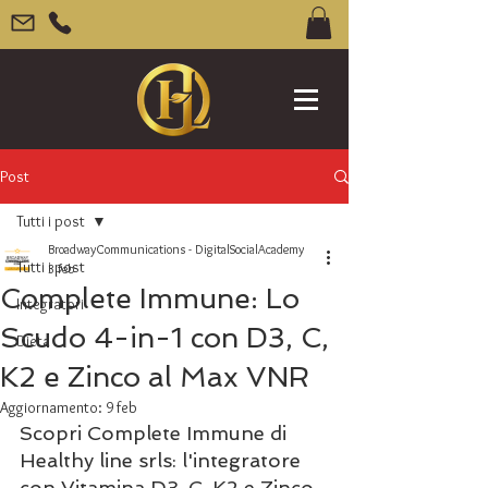
Post
Tutti i post
BroadwayCommunications - DigitalSocialAcademy
Tutti i post
3 feb
Complete Immune: Lo
Integratori
Scudo 4-in-1 con D3, C,
Dieta
K2 e Zinco al Max VNR
Aggiornamento:
9 feb
Scopri Complete Immune di 
Healthy line srls: l'integratore 
con Vitamina D3, C, K2 e Zinco 