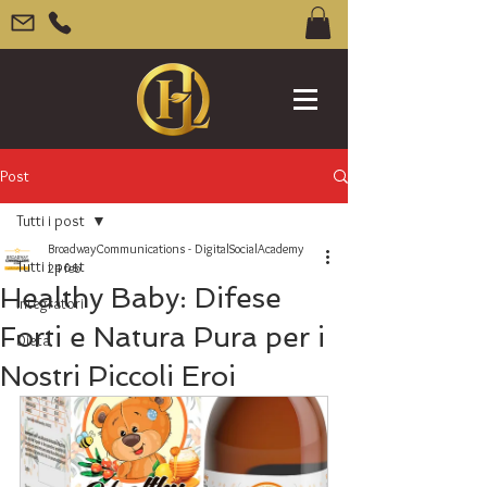
Post
Tutti i post
BroadwayCommunications - DigitalSocialAcademy
Tutti i post
24 feb
Healthy Baby: Difese
Integratori
Forti e Natura Pura per i
Dieta
Nostri Piccoli Eroi