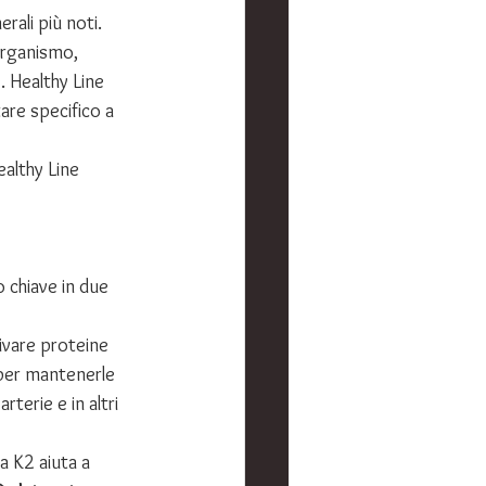
ali più noti. 
organismo, 
. Healthy Line 
are specifico a 
ealthy Line 
o chiave in due 
ivare proteine 
per mantenerle 
terie e in altri 
 K2 aiuta a 