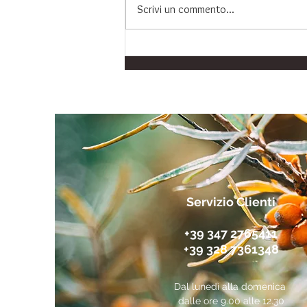
Scrivi un commento...
Integratore Omega 3
Premium: Protezione per
Cuore, Cervello e Vista
Servizio Clienti
+39 347 2765411
+39 328 7361348
Dal lunedì alla domenica
dalle ore 9.00 alle 12.30