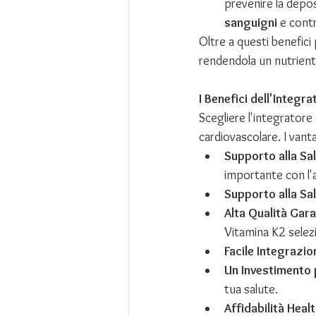
prevenire la depos
sanguigni
 e cont
Oltre a questi benefici 
rendendola un nutrient
I Benefici dell'Integr
Scegliere l'integratore 
cardiovascolare. I vant
Supporto alla Sal
importante con l'a
Supporto alla Sa
Alta Qualità Gara
Vitamina K2 selez
Facile Integrazio
Un Investimento 
tua salute.
Affidabilità Healt