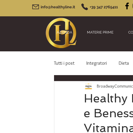
info@healthyline.it
+39 347 2765411
AZIENDA
MATERIE PRIME
CO
Tutti i post
Integratori
Dieta
BroadwayCommunicat
Healthy 
e Beness
Vitamin