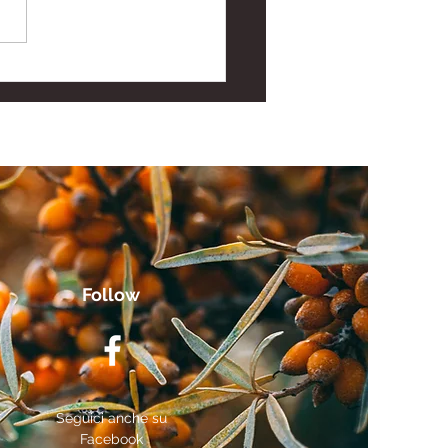
gratore di Acido
ronico: Nutricosmetica
Pelle e Articolazioni
Follow
Seguici anche su
Facebook