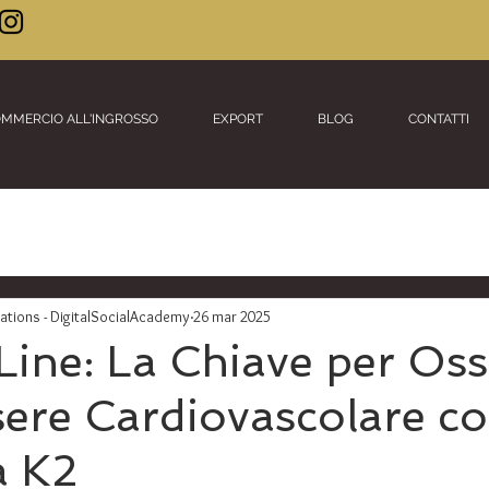
MMERCIO ALL'INGROSSO
EXPORT
BLOG
CONTATTI
ions - DigitalSocialAcademy
26 mar 2025
Line: La Chiave per Oss
ere Cardiovascolare co
a K2