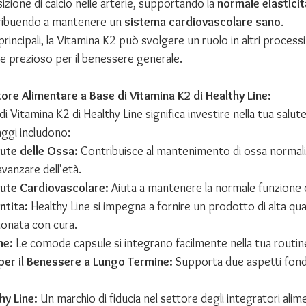
izione di calcio nelle arterie, supportando la 
normale elasticità
ribuendo a mantenere un 
sistema cardiovascolare sano
.
principali, la Vitamina K2 può svolgere un ruolo in altri processi
e prezioso per il benessere generale.
atore Alimentare a Base di Vitamina K2 di Healthy Line:
di Vitamina K2 di Healthy Line significa investire nella tua salut
aggi includono:
ute delle Ossa:
 Contribuisce al mantenimento di ossa normali
vanzare dell'età.
lute Cardiovascolare:
 Aiuta a mantenere la normale funzione d
ntita:
 Healthy Line si impegna a fornire un prodotto di alta qual
ionata con cura.
ne:
 Le comode capsule si integrano facilmente nella tua routin
per il Benessere a Lungo Termine:
 Supporta due aspetti fond
hy Line:
 Un marchio di fiducia nel settore degli integratori alime