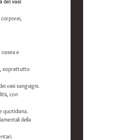
 dei vasi 
 corporei, 
e ossea e 
, soprattutto 
ei vasi sanguigni.
ità, con 
e quotidiana.
amentali della 
ntari.