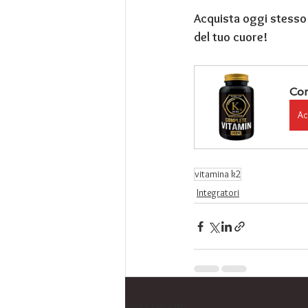
Acquista oggi stesso l
del tuo cuore!
Com
Ac
vitamina k2
Integratori
Post recenti