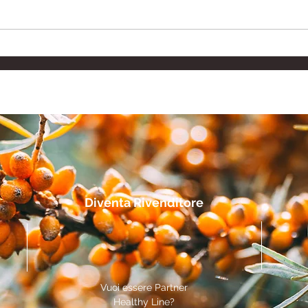
Integratore Drenante
Inte
Naturale: Combattere
Ialu
Ritenzione Idrica e
per 
Gonfiore
Diventa Rivenditore
Vuoi essere Partner
Healthy Line?