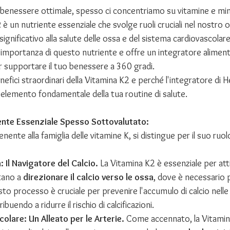
benessere ottimale, spesso ci concentriamo su vitamine e miner
2
 è un nutriente essenziale che svolge ruoli cruciali nel nostro 
gnificativo alla salute delle ossa e del sistema cardiovascolare
'importanza di questo nutriente e offre un integratore aliment
r supportare il tuo benessere a 360 gradi.
efici straordinari della Vitamina K2 e perché l'integratore di H
elemento fondamentale della tua routine di salute.
ente Essenziale Spesso Sottovalutato:
ente alla famiglia delle vitamine K, si distingue per il suo ruol
: Il Navigatore del Calcio.
 La Vitamina K2 è essenziale per att
tano a 
direzionare il calcio verso le ossa
, dove è necessario 
to processo è cruciale per prevenire l'accumulo di calcio nelle ar
ibuendo a ridurre il rischio di calcificazioni.
olare: Un Alleato per le Arterie.
 Come accennato, la Vitamina