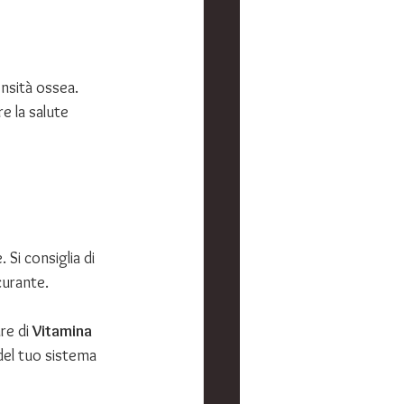
ensità ossea.
 la salute 
Si consiglia di 
curante.
re di 
Vitamina 
del tuo sistema 