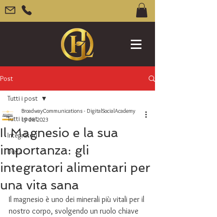
Post
Tutti i post
BroadwayCommunications - DigitalSocialAcademy
Tutti i post
19 dic 2023
Il Magnesio e la sua
Integratori
importanza: gli
Dieta
integratori alimentari per
una vita sana
Il magnesio è uno dei minerali più vitali per il 
nostro corpo, svolgendo un ruolo chiave 