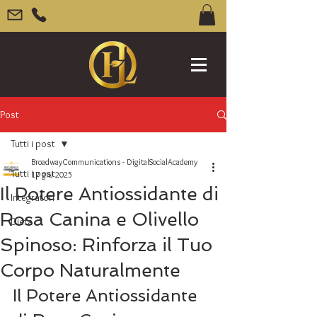
Post
Tutti i post
BroadwayCommunications - DigitalSocialAcademy
Tutti i post
17 giu 2025
Il Potere Antiossidante di
Integratori
Rosa Canina e Olivello
Dieta
Spinoso: Rinforza il Tuo
Corpo Naturalmente
Il Potere Antiossidante 