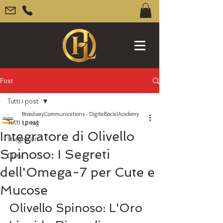
Post
Tutti i post
BroadwayCommunications - DigitalSocialAcademy
Tutti i post
12 mag
Integratore di Olivello
Integratori
Spinoso: I Segreti
Dieta
dell'Omega-7 per Cute e
Mucose
Olivello Spinoso: L'Oro 