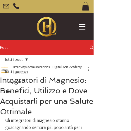
Post
Tutti i post
BroadwayCommunications - DigitalSocialAcademy
Tutti i post
1 giu 2023
Integratori di Magnesio:
Integratori
Benefici, Utilizzo e Dove
Dieta
Acquistarli per una Salute
Ottimale
Gli integratori di magnesio stanno 
guadagnando sempre più popolarità per i 