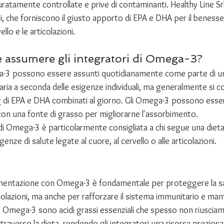
ccuratamente controllate e prive di contaminanti. Healthy Line Sr
uri, che forniscono il giusto apporto di EPA e DHA per il benesse
ello e le articolazioni.
assumere gli integratori di Omega-3?
ga-3 possono essere assunti quotidianamente come parte di un
 varia a seconda delle esigenze individuali, ma generalmente si c
di EPA e DHA combinati al giorno. Gli Omega-3 possono essere
con una fonte di grasso per migliorarne l'assorbimento.
di Omega-3 è particolarmente consigliata a chi segue una dieta
igenze di salute legate al cuore, al cervello o alle articolazioni.
limentazione con Omega-3 è fondamentale per proteggere la sa
ticolazioni, ma anche per rafforzare il sistema immunitario e ma
Gli Omega-3 sono acidi grassi essenziali che spesso non riusci
traverso la dieta, rendendo gli integratori una risorsa preziosa