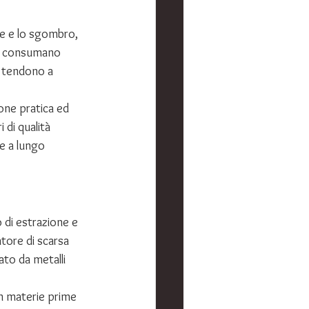
ne e lo sgombro, 
on consumano 
e tendono a 
one pratica ed 
 di qualità 
te a lungo 
o di estrazione e 
tore di scarsa 
to da metalli 
on materie prime 