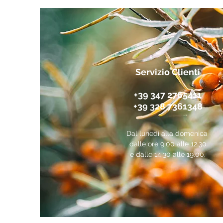
Servizio Clienti
+39 347 2765411
+39 328 7361348
Dal lunedì alla domenica
dalle ore 9.00 alle 12.30
e dalle 14.30 alle 19.00.