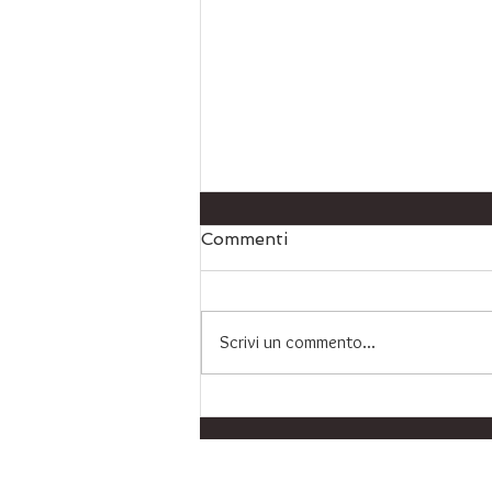
Commenti
Scrivi un commento...
Integratore Omega 3
Premium: Protezione per
Cuore, Cervello e Vista