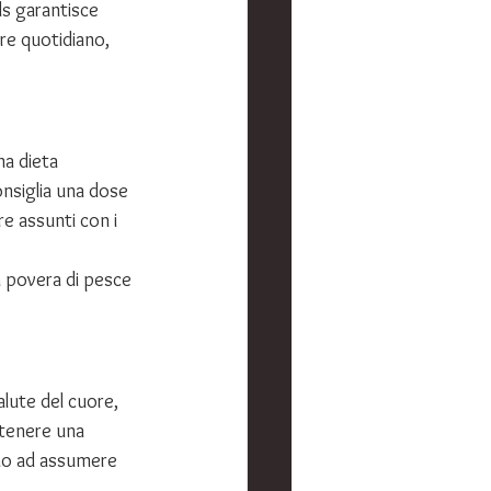
ls garantisce 
re quotidiano, 
a dieta 
onsiglia una dose 
 assunti con i 
 povera di pesce 
lute del cuore, 
ntenere una 
amo ad assumere 
.