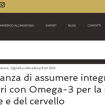
MMERCIO ALL'INGROSSO
EXPORT
BLOG
CONTATTI
ions - DigitalSocialAcademy
8 ott 2024
anza di assumere integ
ri con Omega-3 per la 
 e del cervello