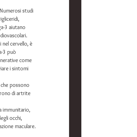
 Numerosi studi 
liceridi, 
ga-3 aiutano 
diovascolari.
nel cervello, è 
a-3 può 
generative come 
are i sintomi 
e che possono 
rono di artrite 
a immunitario, 
gli occhi, 
razione maculare.