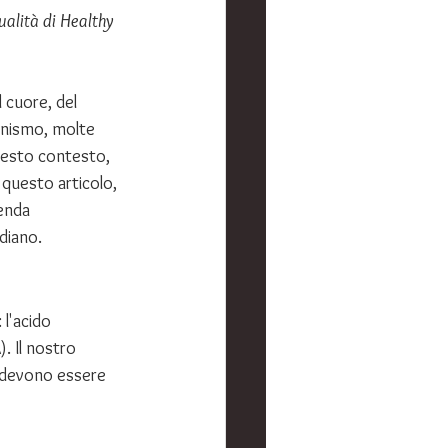
ualità di Healthy 
 cuore, del 
anismo, molte 
uesto contesto, 
 questo articolo, 
ienda 
idiano.
 l'acido 
. Il nostro 
 devono essere 