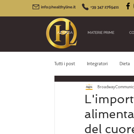
info@healthyline.it
+39 347 2765411
AZIENDA
MATERIE PRIME
CO
Tutti i post
Integratori
Dieta
BroadwayCommunicat
L'import
alimenta
del cuore