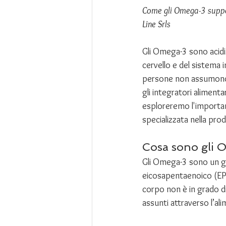
Come gli Omega-3 support
Line Srls
Gli Omega-3 sono acidi 
cervello e del sistema
persone non assumono u
gli integratori aliment
esploreremo l'importan
specializzata nella prod
Cosa sono gli 
Gli Omega-3 sono un grup
eicosapentaenoico (EPA)
corpo non è in grado d
assunti attraverso l’ali