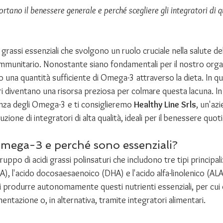
ano il benessere generale e perché scegliere gli integratori di q
grassi essenziali che svolgono un ruolo cruciale nella salute del
 immunitario. Nonostante siano fondamentali per il nostro org
na quantità sufficiente di Omega-3 attraverso la dieta. In q
ari diventano una risorsa preziosa per colmare questa lacuna. In
za degli Omega-3 e ti consiglieremo 
Healthy Line Srls
, un'az
uzione di integratori di alta qualità, ideali per il benessere quot
Omega-3 e perché sono essenziali?
po di acidi grassi polinsaturi che includono tre tipi principali:
, l'acido docosaesaenoico (DHA) e l'acido alfa-linolenico (ALA)
i produrre autonomamente questi nutrienti essenziali, per cui
mentazione o, in alternativa, tramite integratori alimentari.