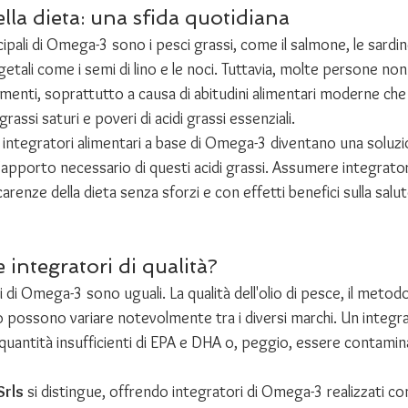
la dieta: una sfida quotidiana
ncipali di Omega-3 sono i pesci grassi, come il salmone, le sardi
etali come i semi di lino e le noci. Tuttavia, molte persone n
imenti, soprattutto a causa di abitudini alimentari moderne ch
i grassi saturi e poveri di acidi grassi essenziali.
 integratori alimentari a base di Omega-3 diventano una soluzi
’apporto necessario di questi acidi grassi. Assumere integratori
arenze della dieta senza sforzi e con effetti benefici sulla salu
 integratori di qualità?
i di Omega-3 sono uguali. La qualità dell'olio di pesce, il metod
 possono variare notevolmente tra i diversi marchi. Un integra
uantità insufficienti di EPA e DHA o, peggio, essere contamina
Srls
 si distingue, offrendo integratori di Omega-3 realizzati c