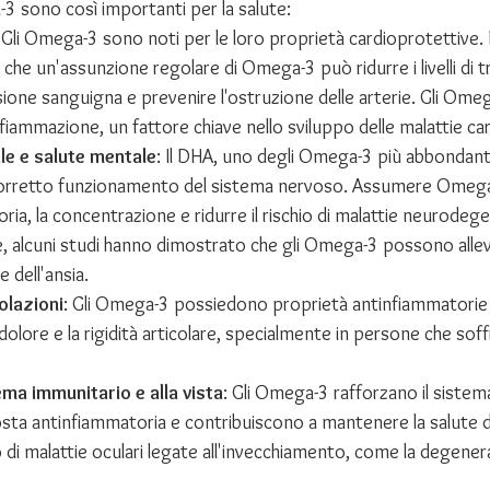
3 sono così importanti per la salute:
: Gli Omega-3 sono noti per le loro proprietà cardioprotettive.
he un'assunzione regolare di Omega-3 può ridurre i livelli di trig
ione sanguigna e prevenire l'ostruzione delle arterie. Gli Ome
infiammazione, un fattore chiave nello sviluppo delle malattie car
le e salute mentale
: Il DHA, uno degli Omega-3 più abbondanti 
 corretto funzionamento del sistema nervoso. Assumere Omeg
ria, la concentrazione e ridurre il rischio di malattie neurode
re, alcuni studi hanno dimostrato che gli Omega-3 possono allevi
 dell'ansia.
colazioni
: Gli Omega-3 possiedono proprietà antinfiammatori
l dolore e la rigidità articolare, specialmente in persone che soff
ma immunitario e alla vista
: Gli Omega-3 rafforzano il sistem
osta antinfiammatoria e contribuiscono a mantenere la salute de
io di malattie oculari legate all'invecchiamento, come la degene