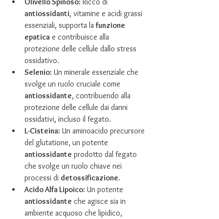
Olivello Spinoso:
 Ricco di 
antiossidanti
, vitamine e acidi grassi 
essenziali, supporta la 
funzione 
epatica
 e contribuisce alla 
protezione delle cellule dallo stress 
ossidativo.
Selenio:
 Un minerale essenziale che 
svolge un ruolo cruciale come 
antiossidante
, contribuendo alla 
protezione delle cellule dai danni 
ossidativi, incluso il fegato.
L-Cisteina:
 Un aminoacido precursore 
del glutatione, un potente 
antiossidante
 prodotto dal fegato 
che svolge un ruolo chiave nei 
processi di 
detossificazione
.
Acido Alfa Lipoico:
 Un potente 
antiossidante
 che agisce sia in 
ambiente acquoso che lipidico, 