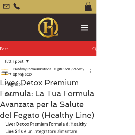
Post
Tutti i post
BroadwayCommunications - DigitalSocialAcademy
Tutti i post
22 mag 2025
Liver Detox Premium
Integratori
Formula: La Tua Formula
Dieta
Avanzata per la Salute
del Fegato (Healthy Line)
Liver Detox Premium Formula di Healthy 
Line Srls
 è un integratore alimentare 