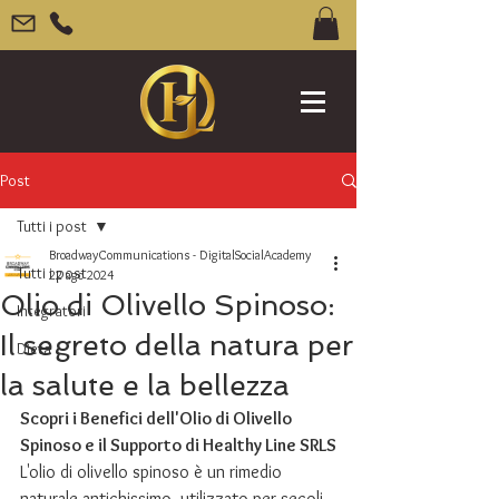
Post
Tutti i post
BroadwayCommunications - DigitalSocialAcademy
Tutti i post
22 ago 2024
Olio di Olivello Spinoso:
Integratori
Il segreto della natura per
Dieta
la salute e la bellezza
Scopri i Benefici dell'Olio di Olivello 
Spinoso e il Supporto di Healthy Line SRLS
L'olio di olivello spinoso è un rimedio 
naturale antichissimo, utilizzato per secoli 