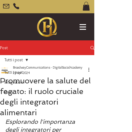
Post
Tutti i post
BroadwayCommunications - DigitalSocialAcademy
Tutti i post
23 apr 2024
Promuovere la salute del
Integratori
fegato: il ruolo cruciale
Dieta
degli integratori
alimentari
Esplorando l'importanza 
degli integratori per 