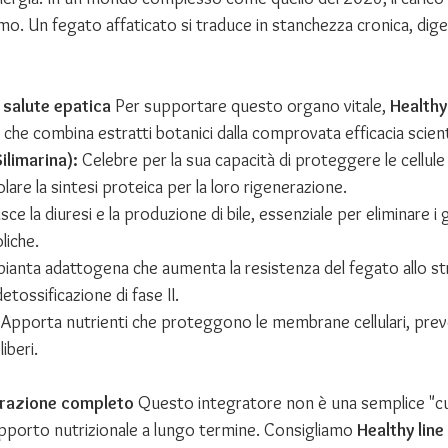
mo. Un fegato affaticato si traduce in stanchezza cronica, dige
a salute epatica
 Per supportare questo organo vitale, 
Healthy 
che combina estratti botanici dalla comprovata efficacia scient
ilimarina):
 Celebre per la sua capacità di proteggere le cellule
lare la sintesi proteica per la loro rigenerazione.
isce la diuresi e la produzione di bile, essenziale per eliminare i 
liche.
pianta adattogena che aumenta la resistenza del fegato allo st
detossificazione di fase II.
 Apporta nutrienti che proteggono le membrane cellulari, prev
liberi.
urazione completo
 Questo integratore non è una semplice "c
porto nutrizionale a lungo termine. Consigliamo 
Healthy line 