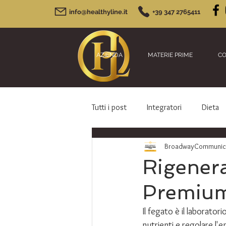
info@healthyline.it
+39 347 2765411
AZIENDA
MATERIE PRIME
CO
Tutti i post
Integratori
Dieta
BroadwayCommunicat
Rigenera
Premium 
Il fegato è il laborator
nutrienti e regolare l'