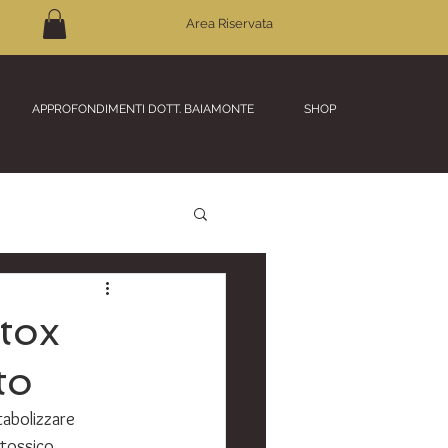
Area Riservata
APPROFONDIMENTI DOTT. BAIAMONTE
SHOP
etox
to
tabolizzare 
 tossico 