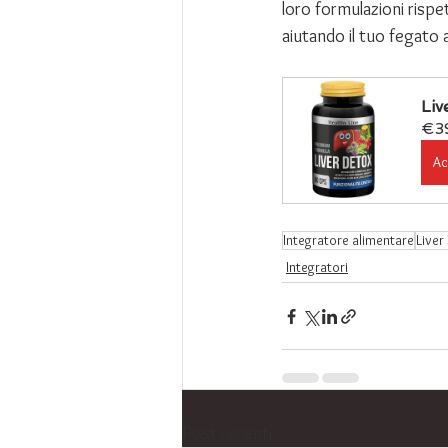
loro formulazioni rispe
aiutando il tuo fegato 
Liv
€3
Ac
Integratore alimentare
Liver
Integratori
Post recenti