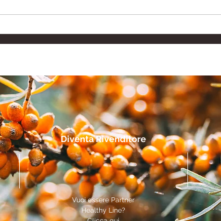
Integratore Drenante
Inte
Naturale: Combattere
Ialu
Ritenzione Idrica e
per 
Gonfiore
Diventa Rivenditore
Vuoi essere Partner
Healthy Line?
Clicca qui