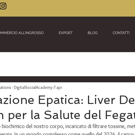
MMERCIO ALL'INGROSSO
EXPORT
BLOG
CONTATTI
ions - DigitalSocialAcademy
7 apr
zione Epatica: Liver D
per la Salute del Fega
io biochimico del nostro corpo, incaricato di filtrare tossine, me
energia. In un mondo complesso come quello del 2026, il carico