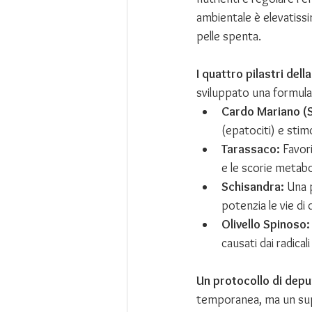
ambientale è elevatissi
pelle spenta.
I quattro pilastri dell
sviluppato una formula 
Cardo Mariano (S
(epatociti) e stimo
Tarassaco:
 Favor
e le scorie metabo
Schisandra:
 Una 
potenzia le vie di 
Olivello Spinoso:
causati dai radicali 
Un protocollo di dep
temporanea, ma un sup