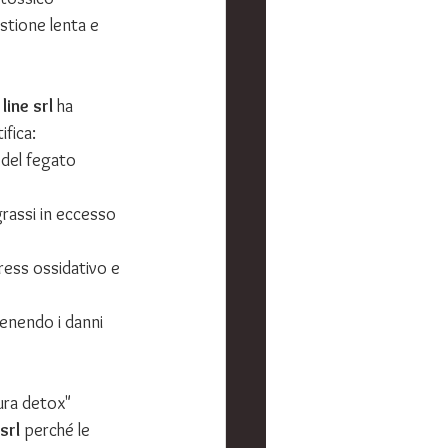
stione lenta e 
line srl
 ha 
ifica:
 del fegato 
grassi in eccesso 
ress ossidativo e 
enendo i danni 
ura detox" 
srl
 perché le 