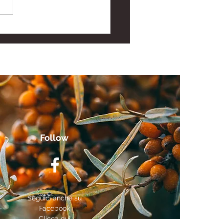
gratore di Acido
ronico: Nutricosmetica
Pelle e Articolazioni
Follow
Seguici anche su
Facebook
Clicca qui