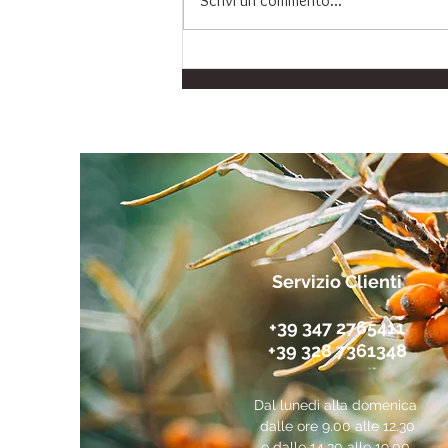
Scrivi un commento...
Integratore Omega 3
Premium: Protezione per
Cuore, Cervello e Vista
Servizio Clienti
+39 347 2765411
+39 328 7361348
Dal lunedì alla domenica
dalle ore 9.00 alle 12.30
e dalle 14.30 alle 19.00.