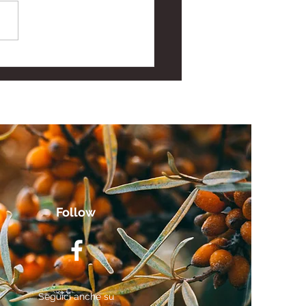
gratore di Acido
ronico: Nutricosmetica
Pelle e Articolazioni
Follow
Seguici anche su