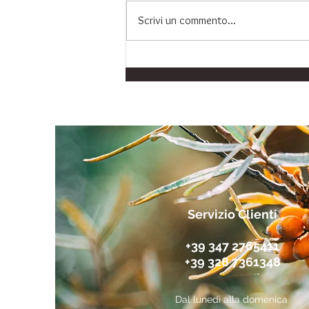
Scrivi un commento...
Integratore Omega 3
Premium: Protezione per
Cuore, Cervello e Vista
Servizio Clienti
+39 347 2765411
+39 328 7361348
Dal lunedì alla domenica