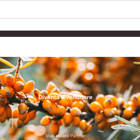
Integratore Drenante
Inte
Naturale: Combattere
Ialu
Ritenzione Idrica e
per 
Gonfiore
Diventa Rivenditore
Vuoi essere Partner