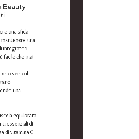
e Beauty 
i.
re una sfida. 
a, mantenere una 
i integratori 
ù facile che mai.
orso verso il 
orano 
ovendo una 
scela equilibrata 
ti essenziali di 
za di vitamina C, 