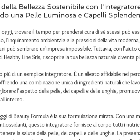
 della Bellezza Sostenibile con l'Integrator
do una Pelle Luminosa e Capelli Splendent
oggi, trovare il tempo per prendersi cura di sé stessi può esse
no, l'inquinamento ambientale e le pressioni della vita modern
sani può sembrare un'impresa impossibile. Tuttavia, con l'aiuto d
ealthy Line Srls, riscoprire la tua bellezza naturale diventa pi
più di un semplice integratore. È un alleato affidabile nel perc
frendo una combinazione unica di ingredienti naturali che lav
iorare l'aspetto della pelle, dei capelli e delle unghie, promu
ll'interno.
aggi di Beauty Formula è la sua formulazione mirata. Con una mi
antiossidanti, questo integratore fornisce al corpo tutti i nutrien
nere la salute della pelle, dei capelli e delle unghie. La presen