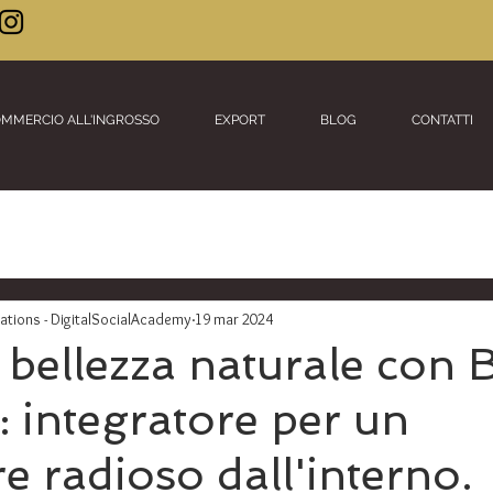
MMERCIO ALL'INGROSSO
EXPORT
BLOG
CONTATTI
ions - DigitalSocialAcademy
19 mar 2024
a bellezza naturale con 
 integratore per un
e radioso dall'interno.