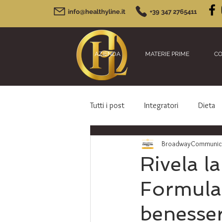
info@healthyline.it
+39 347 2765411
AZIENDA
MATERIE PRIME
CO
Tutti i post
Integratori
Dieta
BroadwayCommunicat
Rivela l
Formula:
benesser