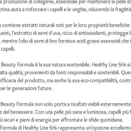
a produzione di collagene, essenziale per mantenere la pelle el
ina aiuta a rinforzare i capelli e le unghie, riducendo la fragilità
contiene estratti naturali noti per le loro proprietà benefiche s
questi, l'estratto di semi d'uva, ricco di antiossidanti, protegge l
ri, mentre l'olio di semi di lino fornisce acidi grassi essenziali che 
capelli.
 Beauty Formula è la sua natura sostenibile. Healthy Line Srls s
i alta qualità, provenienti da fonti responsabili e sostenibili. Qu
fficacia del prodotto, ma anche la sua eco-compatibilità, cont
er le generazioni future.
di Beauty Formula non solo porta a risultati visibili esternament
del benessere. Con una pelle più sana e luminosa, capelli più f
iù sicuri e pieni di energia per affrontare le sfide quotidiane.
Formula di Healthy Line Srls rappresenta un'opzione eccellente