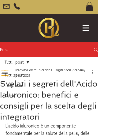
Post
Tutti i post
BroadwayCommunications - DigitalSocialAcademy
Tutti i post
21 set 2023
Svelati i segreti dell'Acido
Integratori
Ialuronico: benefici e
Dieta
consigli per la scelta degli
integratori
L'acido ialuronico è un componente 
fondamentale per la salute della pelle, delle 