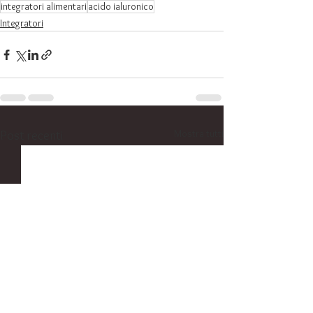
integratori alimentari
acido ialuronico
Integratori
Mostra tutti
Post recenti