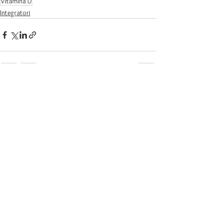
Vitamina D
Integratori
Mostra tutti
Post recenti