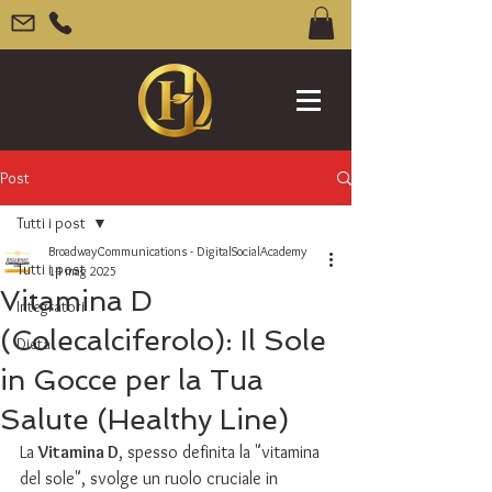
Post
Tutti i post
BroadwayCommunications - DigitalSocialAcademy
Tutti i post
14 mag 2025
Vitamina D
Integratori
(Colecalciferolo): Il Sole
Dieta
in Gocce per la Tua
Salute (Healthy Line)
La 
Vitamina D
, spesso definita la "vitamina 
del sole", svolge un ruolo cruciale in 