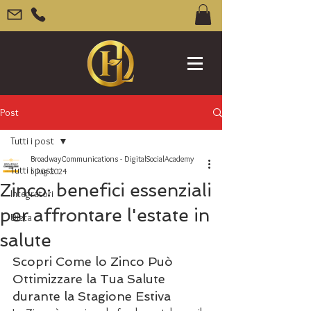
Post
Tutti i post
BroadwayCommunications - DigitalSocialAcademy
Tutti i post
5 lug 2024
Zinco: benefici essenziali
Integratori
per affrontare l'estate in
Dieta
salute
Scopri Come lo Zinco Può 
Ottimizzare la Tua Salute 
durante la Stagione Estiva