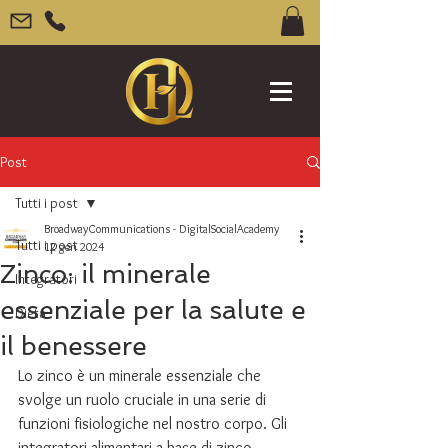
Post
Tutti i post
BroadwayCommunications - DigitalSocialAcademy
Tutti i post
12 gen 2024
Zinco: il minerale
Integratori
essenziale per la salute e
Dieta
il benessere
Lo zinco è un minerale essenziale che 
svolge un ruolo cruciale in una serie di 
funzioni fisiologiche nel nostro corpo. Gli 
integratori alimentari a base di zinco 