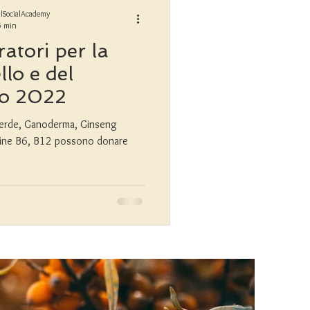
lSocialAcademy
5 min
gratori per la
llo e del
so 2022
erde, Ganoderma, Ginseng
mine B6, B12 possono donare