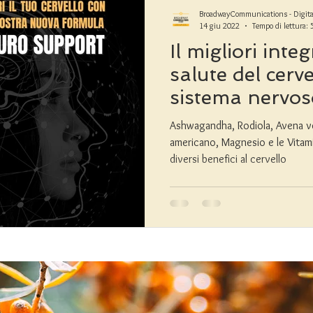
BroadwayCommunications - Digita
14 giu 2022
Tempo di lettura: 
Il migliori inte
salute del cerve
sistema nervo
Ashwagandha, Rodiola, Avena v
americano, Magnesio e le Vita
diversi benefici al cervello