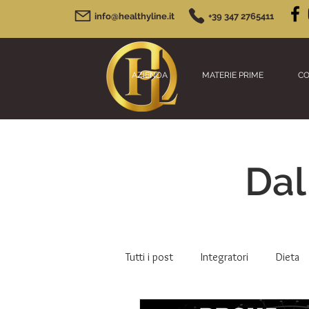
info@healthyline.it
+39 347 2765411
AZIENDA
MATERIE PRIME
CO
Dal
Tutti i post
Integratori
Dieta