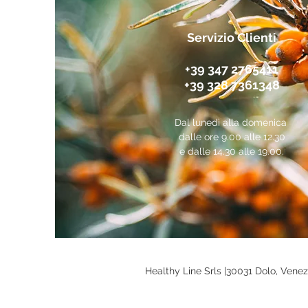
Servizio Clienti
+39 347 2765411
+39 328 7361348
Dal lunedì alla domenica
dalle ore 9.00 alle 12.30
e dalle 14.30 alle 19.00.
Healthy Line Srls |
30031 Dolo, Venezi