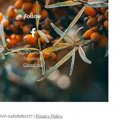
Follow
Seguici anche su
Facebook
Clicca qui
.IVA 04618280277 |
Privacy Policy