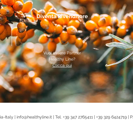
Diventa Rivenditore
Vuoi essere Partner
Healthy Line?
Clicca qui
a-Italy |
info@healthyline.it |
Tel.
+39 347 2765411
|
+39 329 6424719
|
P