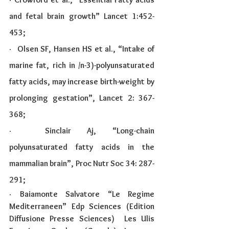
and fetal brain growth” Lancet 1:452-
453;
·  
Olsen SF, Hansen HS et al., “Intake of 
marine fat, rich in /n-3)-polyunsaturated 
fatty acids, may increase birth-weight by 
prolonging gestation”, Lancet 2: 367-
368;
·  
Sinclair Aj, “Long-chain 
polyunsaturated fatty acids in the 
mammalian brain”, Proc Nutr Soc 34: 287-
291;
· 
Baiamonte Salvatore “Le Regime 
Mediterraneen” Edp Sciences (Edition 
Diffusione Presse Sciences)  Les Ulis 