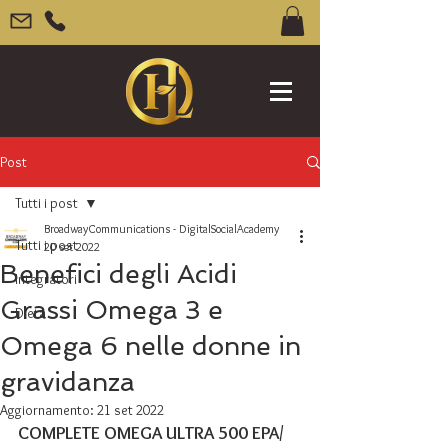
Post
Tutti i post
BroadwayCommunications - DigitalSocialAcademy
Tutti i post
20 set 2022
Benefici degli Acidi
Integratori
Grassi Omega 3 e
Dieta
Omega 6 nelle donne in
gravidanza
Aggiornamento:
21 set 2022
COMPLETE OMEGA ULTRA 500 EPA/ 