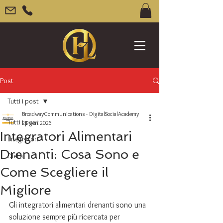
Post
Tutti i post
BroadwayCommunications - DigitalSocialAcademy
Tutti i post
21 gen 2025
Integratori Alimentari
Integratori
Drenanti: Cosa Sono e
Dieta
Come Scegliere il
Migliore
Gli integratori alimentari drenanti sono una 
soluzione sempre più ricercata per 