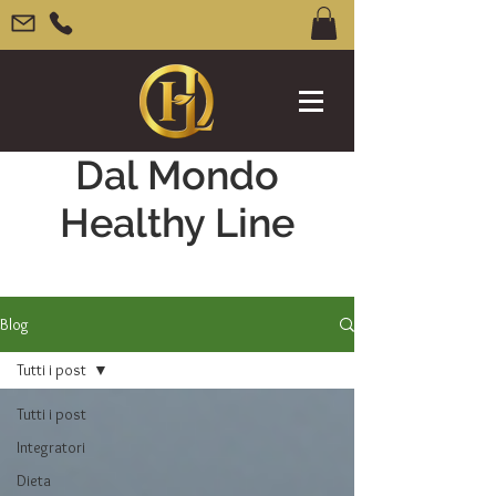
Dal Mondo
Healthy Line
Blog
Tutti i post
Tutti i post
Integratori
Dieta