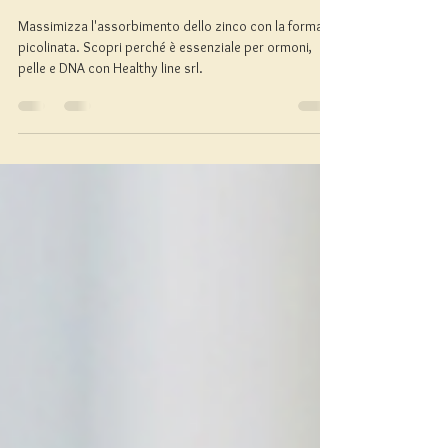
Metabolismo Moderno
Massimizza l'assorbimento dello zinco con la forma
picolinata. Scopri perché è essenziale per ormoni,
pelle e DNA con Healthy line srl.