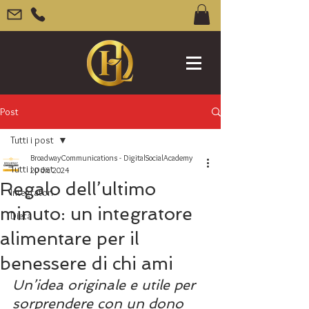
Post
Tutti i post
BroadwayCommunications - DigitalSocialAcademy
Tutti i post
20 dic 2024
Regalo dell’ultimo
Integratori
minuto: un integratore
Dieta
alimentare per il
benessere di chi ami
Un’idea originale e utile per 
sorprendere con un dono 